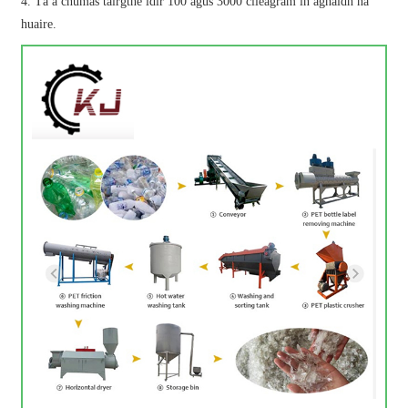
4. Tá a chumas táirgthe idir 100 agus 3000 cileagram in aghaidh na
huaire.