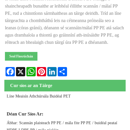
shaincheapadh bunaithe ar leibhéal éillithe scannán / málaí PP
PE, rud a chinntíonn sármhaitheas an táirge deiridh. Tríd an líne
táirgeachta a chomhtháthú leis na céimeanna próiseála seo a
leanas (córas gránú), déanann sé scannáin/málaí PP PE atá salach
agus dramhaíola a thiontú go gráinníní ath-inúsáidte PP PE, ag
réiteach an bhealaigh chun táirgí úra PP PE a dhéanamh.
Seol Fiosrúchán
Facebook
X
WhatsApp
Pinterest
LinkedIn
Share
Cur síos ar an Táirge
Líne Meaisín Athchúrsála Buidéal PET
Déan Cur Síos Ar:
Ábhar: Scannán plaisteach PP PE / mála fite PP PE / buidéal peataí