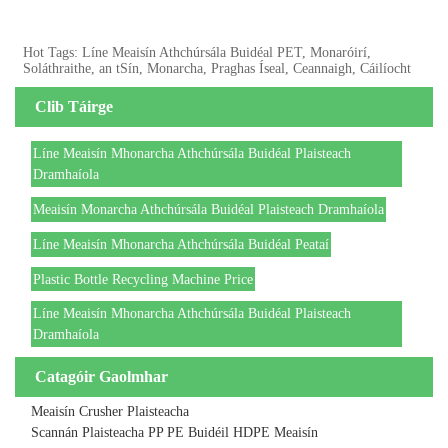
Hot Tags: Líne Meaisín Athchúrsála Buidéal PET, Monaróirí,
Soláthraithe, an tSín, Monarcha, Praghas Íseal, Ceannaigh, Cáilíocht
Clib Táirge
Líne Meaisín Mhonarcha Athchúrsála Buidéal Plaisteach
Dramhaíola
Meaisín Monarcha Athchúrsála Buidéal Plaisteach Dramhaíola
Líne Meaisín Mhonarcha Athchúrsála Buidéal Peataí
Plastic Bottle Recycling Machine Price
Líne Meaisín Mhonarcha Athchúrsála Buidéal Plaisteach
Dramhaíola
Catagóir Gaolmhar
Meaisín Crusher Plaisteacha
Scannán Plaisteacha PP PE Buidéil HDPE Meaisín