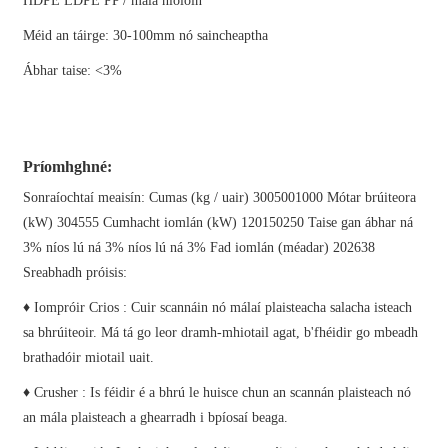
HDPE LDPE PP / mála níolóin
Méid an táirge: 30-100mm nó saincheaptha
Ábhar taise: <3%
Príomhghné:
Sonraíochtaí meaisín: Cumas (kg / uair) 3005001000 Mótar brúiteora
(kW) 304555 Cumhacht iomlán (kW) 120150250 Taise gan ábhar ná
3% níos lú ná 3% níos lú ná 3% Fad iomlán (méadar) 202638
Sreabhadh próisis:
♦ Iompróir Crios : Cuir scannáin nó málaí plaisteacha salacha isteach
sa bhrúiteoir. Má tá go leor dramh-mhiotail agat, b'fhéidir go mbeadh
brathadóir miotail uait.
♦ Crusher : Is féidir é a bhrú le huisce chun an scannán plaisteach nó
an mála plaisteach a ghearradh i bpíosaí beaga.