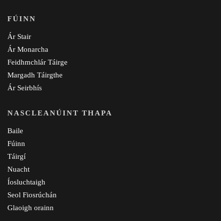
FÚINN
Ár Stair
Ár Monarcha
Feidhmchlár Táirge
Margadh Táirgthe
Ár Seirbhís
NASCLEANÚINT THAPA
Baile
Fúinn
Táirgí
Nuacht
Íosluchtaigh
Seol Fiosrúchán
Glaoigh orainn