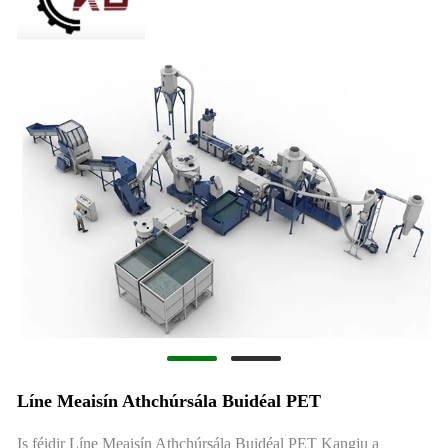
Líne Meaisín Athchúrsála Buidéal PET
Is féidir Líne Meaisín Athchúrsála Buidéal PET Kangju a