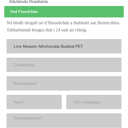
Athchúrsála Dramhaíola
Seol Fiosrúchán
Ná bíodh drogall ort d’fhiosrúchán a thabhairt san fhoirm thíos.
Tabharfaimid freagra duit i 24 uair an chloig.