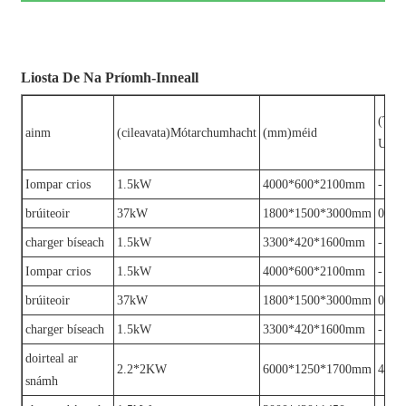
Liosta De Na Príomh-Inneall
(T/H
ainm
(cileavata)Mótarchumhacht
(mm)méid
Uisc
Iompar crios
1.5kW
4000*600*2100mm
-
brúiteoir
37kW
1800*1500*3000mm
0.6-1
charger bíseach
1.5kW
3300*420*1600mm
-
Iompar crios
1.5kW
4000*600*2100mm
-
brúiteoir
37kW
1800*1500*3000mm
0.6-1
charger bíseach
1.5kW
3300*420*1600mm
-
doirteal ar
2.2*2KW
6000*1250*1700mm
4-5
snámh