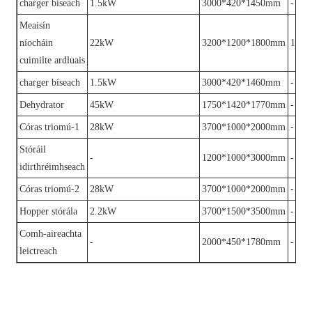
charger bíseach
1.5kW
3000*420*1450mm
-
Meaisín
níocháin
22kW
3200*1200*1800mm
1-2
cuimilte ardluais
charger bíseach
1.5kW
3000*420*1460mm
-
Dehydrator
45kW
1750*1420*1770mm
-
Córas triomú-1
28kW
3700*1000*2000mm
-
Stóráil
-
1200*1000*3000mm
-
idirthréimhseach
Córas triomú-2
28kW
3700*1000*2000mm
-
Hopper stórála
2.2kW
3700*1500*3500mm
-
Comh-aireachta
-
2000*450*1780mm
-
leictreach