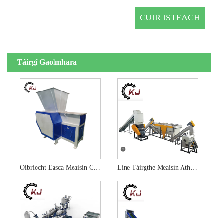
Táirgí Gaolmhara
Oibríocht Éasca Meaisín Crusher Tionscail
Líne Táirgthe Meaisín Athchúrsála Scannán Plaisteacha