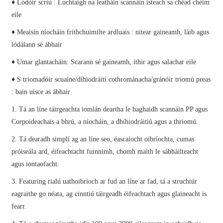
♦ Lódóir scriú : Luchtaigh na leatháin scannáin isteach sa chéad chéim
eile
♦ Meaisín níocháin frithchuimilte ardluais : nitear gaineamh, láib agus
lódálann sé ábhair
♦ Umar glantacháin: Scarann ​​sé gaineamh, ithir agus salachar eile
♦ S triomadóir scuaine/díhiodráití cothrománacha/gránóir triomú preas
: bain uisce as ábhair
1. Tá an líne táirgeachta iomlán deartha le haghaidh scannáin PP agus
Corpoideachais a bhrú, a níocháin, a dhíhiodráitiú agus a thriomú.
2. Tá dearadh simplí ag an líne seo, éascaíocht oibríochta, cumas
próiseála ard, éifeachtacht fuinnimh, chomh maith le sábháilteacht
agus iontaofacht.
3. Featuring rialú uathoibríoch ar fud an líne ar fad, tá a struchtúr
eagraithe go néata, ag cinntiú táirgeadh éifeachtach agus glaineacht is
fearr.