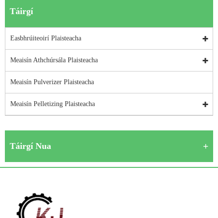
Táirgí
Easbhrúiteoirí Plaisteacha
Meaisín Athchúrsála Plaisteacha
Meaisín Pulverizer Plaisteacha
Meaisín Pelletizing Plaisteacha
Táirgí Nua