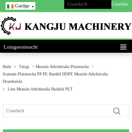
Gaeilge
Loingseoireacht
>
>
Baile
>
Táirgí
Meaisín Athchúrsála Plaisteacha
Scannán Plaisteacha PP PE Buidéil HDPE Meaisín Athchúrsála
Dramhaíola
>
Líne Meaisín Athchúrsála Buidéal PET