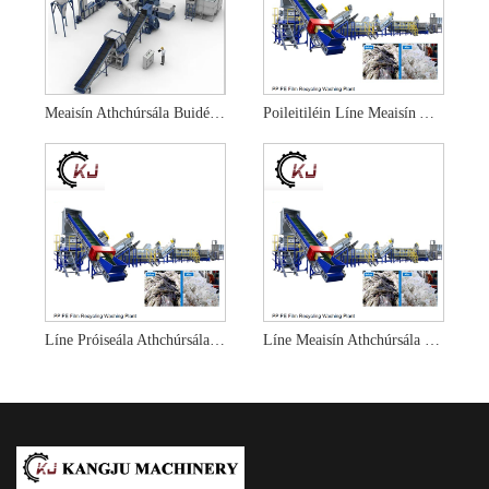
Meaisín Athchúrsála Buidéal Plaisteach
Poileitiléin Líne Meaisín Athchúrsála Plaisteach
Líne Próiseála Athchúrsála Plaisteacha Polaitiléin
Líne Meaisín Athchúrsála Scannán Plaisteacha Dramhaíola